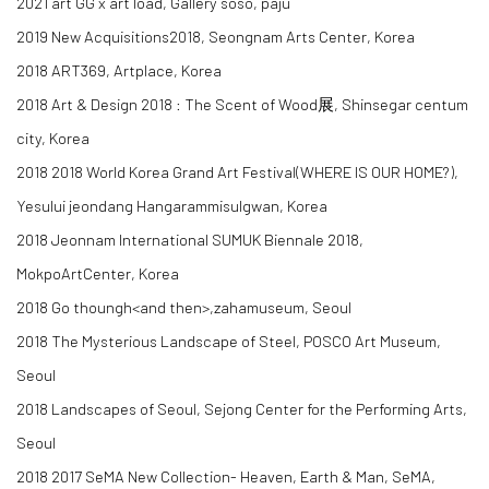
2021 art GG x art load, Gallery soso, paju
2019 New Acquisitions2018, Seongnam Arts Center, Korea
2018 ART369, Artplace, Korea
2018 Art & Design 2018 : The Scent of Wood展, Shinsegar centum
city, Korea
2018 2018 World Korea Grand Art Festival(WHERE IS OUR HOME?),
Yesului jeondang Hangarammisulgwan, Korea
2018 Jeonnam International SUMUK Biennale 2018,
MokpoArtCenter, Korea
2018 Go thoungh
<
and then
>
,zahamuseum, Seoul
2018 The Mysterious Landscape of Steel, POSCO Art Museum,
Seoul
2018 Landscapes of Seoul, Sejong Center for the Performing Arts,
Seoul​
2018 2017 SeMA New Collection- Heaven, Earth & Man, SeMA,