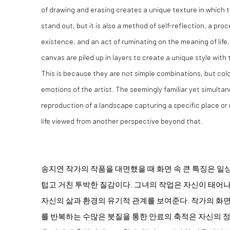
of drawing and erasing creates a unique texture in which 
stand out, but it is also a method of self-reflection, a pro
existence, and an act of ruminating on the meaning of life
canvas are piled up in layers to create a unique style with 
This is because they are not simple combinations, but col
emotions of the artist. The seemingly familiar yet simultan
reproduction of a landscape capturing a specific place or 
life viewed from another perspective beyond that.
송지연 작가의 작품을 대면했을 때 화면 속 큰 특징은 일
텁고 거친 투박한 질감이다. 그녀의 작업은 자신이 태어
자신의 삶과 환경의 유기적 관계를 보여준다. 작가의 화면
를 반복하는 수많은 붓질을 통한 안료의 축적은 자신의 