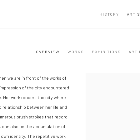
HISTORY
ARTI
OVERVIEW
WORKS
EXHIBITIONS
ART 
en we are in front of the works of
View works.
e impression of the city encountered
e. Her work renders the city where
 relationship between her life and
umerous brush strokes that record
, can also be the accumulation of
 own identity. The repetitive work